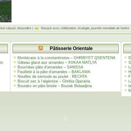
Non classé
,
Nouvelles
|
Marqué avec
célébration
,
écologie
,
journée mondiale de l'arbre
Pâtisserie Orientale
Montécaos à la constantinoise – GHRIBYET QSENTENA
D
io
Gâteau glacé aux amandes – KIIKAA MATLYA
S
Bouchées pâte d’amandes – SAMSSA
L
Feuilleté à la pâte d’amandes – BAKLAWA
H
s
Nouilles de semoule au poulet : RECHTA
F
Biscuit sec à l’algéroise – Ghribia Djazairia
L
Bouraks en pâte brisée – Bourak Belaadjina
l
M