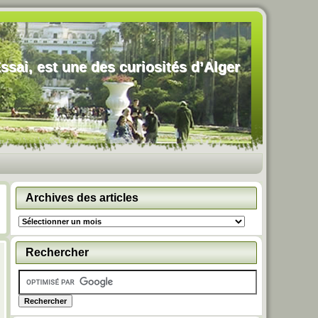
ssai, est une des curiosités d’Alger
Archives des articles
Archives
des
articles
Rechercher